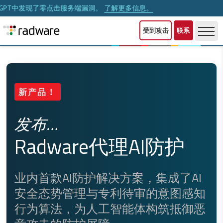
零点击服务端漏洞。
了解更多信息。
新报告分析了10
受到攻击
联系
新产品！
全生命周期API安全
发布…
Radware代理AI防护
Radware API安全服务将API发
现、测试、态势管理和运行时
内首款AI防护解决方案，集成了AI
保护整合到一个平台上。
全态势管理与专利待审的意图感知
为算法，为人工智能体构筑抵御恶
端到端AI驱动保护
攻击的防护屏障。